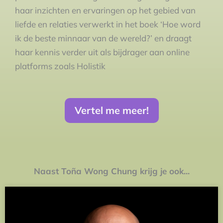
haar inzichten en ervaringen op het gebied van
liefde en relaties verwerkt in het boek ‘Hoe word
ik de beste minnaar van de wereld?’ en draagt
haar kennis verder uit als bijdrager aan online
platforms zoals Holistik
Vertel me meer!
Naast Toña Wong Chung krijg je ook...