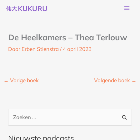
Ga
naar
de
inhoud
De Heelkamers – Thea Terlouw
Door
Erben Stienstra
/
4 april 2023
←
Vorige boek
Volgende boek
→
Z
o
Nieuwste podcasts
e