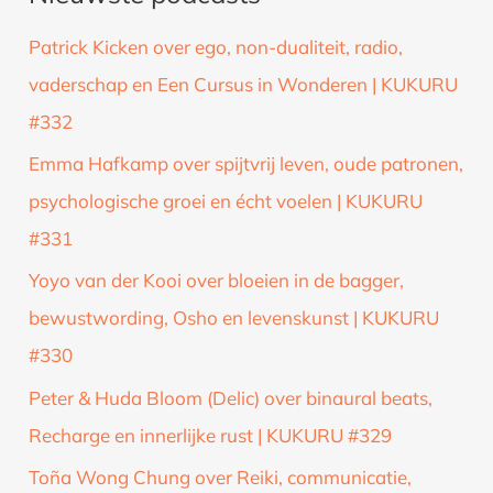
k
Patrick Kicken over ego, non-dualiteit, radio,
n
vaderschap en Een Cursus in Wonderen | KUKURU
a
#332
a
Emma Hafkamp over spijtvrij leven, oude patronen,
r
psychologische groei en écht voelen | KUKURU
:
#331
Yoyo van der Kooi over bloeien in de bagger,
bewustwording, Osho en levenskunst | KUKURU
#330
Peter & Huda Bloom (Delic) over binaural beats,
Recharge en innerlijke rust | KUKURU #329
Toña Wong Chung over Reiki, communicatie,