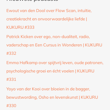
k
Ewout van den Dool over Flow Scan, intuïtie,
n
creatiekracht en onvoorwaardelijke liefde |
a
KUKURU #333
a
Patrick Kicken over ego, non-dualiteit, radio,
r
vaderschap en Een Cursus in Wonderen | KUKURU
:
#332
Emma Hafkamp over spijtvrij leven, oude patronen,
psychologische groei en écht voelen | KUKURU
#331
Yoyo van der Kooi over bloeien in de bagger,
bewustwording, Osho en levenskunst | KUKURU
#330