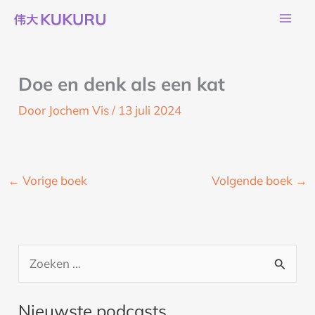
Ga
naar
de
inhoud
Doe en denk als een kat
Door
Jochem Vis
/
13 juli 2024
←
Vorige boek
Volgende boek
→
Z
o
Nieuwste podcasts
e