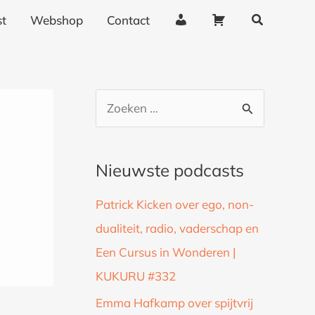
Zoeken
A
W
t
Webshop
Contact
c
i
c
n
o
k
u
e
Z
n
l
o
t
w
g
a
e
Nieuwste podcasts
e
g
k
g
e
Patrick Kicken over ego, non-
n
e
n
dualiteit, radio, vaderschap en
a
v
Een Cursus in Wonderen |
a
e
n
KUKURU #332
r
s
:
Emma Hafkamp over spijtvrij