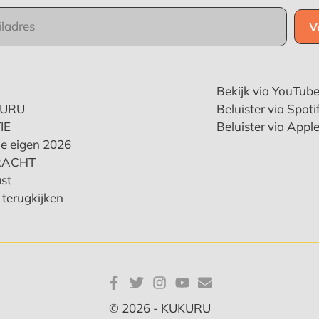
Bekijk via YouTub
KURU
Beluister via Spoti
IE
Beluister via Appl
e eigen 2026
RACHT
st
terugkijken
© 2026 - KUKURU