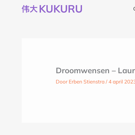
Ga
naar
de
inhoud
Droomwensen – Laur
Door
Erben Stienstra
/
4 april 202