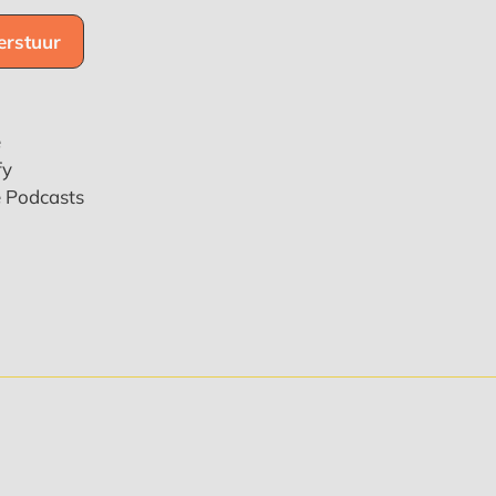
e
fy
e Podcasts