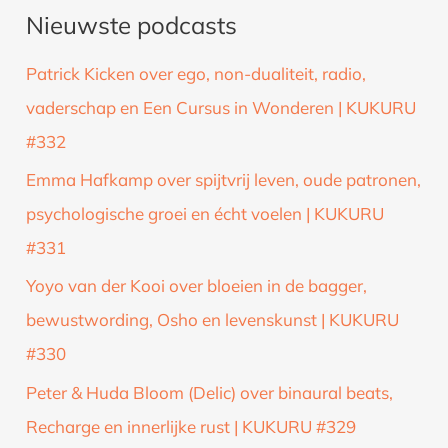
Nieuwste podcasts
e
k
Patrick Kicken over ego, non-dualiteit, radio,
n
vaderschap en Een Cursus in Wonderen | KUKURU
a
#332
a
Emma Hafkamp over spijtvrij leven, oude patronen,
r
psychologische groei en écht voelen | KUKURU
:
#331
Yoyo van der Kooi over bloeien in de bagger,
bewustwording, Osho en levenskunst | KUKURU
#330
Peter & Huda Bloom (Delic) over binaural beats,
Recharge en innerlijke rust | KUKURU #329