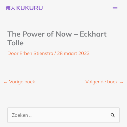
Ga
naar
de
inhoud
The Power of Now – Eckhart
Tolle
Door
Erben Stienstra
/
28 maart 2023
←
Vorige boek
Volgende boek
→
Z
o