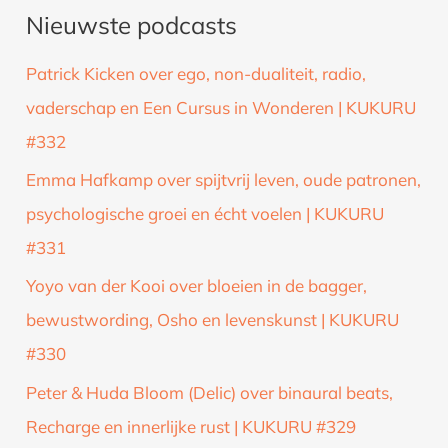
Nieuwste podcasts
e
k
Patrick Kicken over ego, non-dualiteit, radio,
n
vaderschap en Een Cursus in Wonderen | KUKURU
a
#332
a
Emma Hafkamp over spijtvrij leven, oude patronen,
r
psychologische groei en écht voelen | KUKURU
:
#331
Yoyo van der Kooi over bloeien in de bagger,
bewustwording, Osho en levenskunst | KUKURU
#330
Peter & Huda Bloom (Delic) over binaural beats,
Recharge en innerlijke rust | KUKURU #329