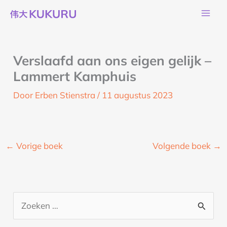
Ga
naar
de
inhoud
Verslaafd aan ons eigen gelijk –
Lammert Kamphuis
Door
Erben Stienstra
/
11 augustus 2023
←
Vorige boek
Volgende boek
→
Z
o