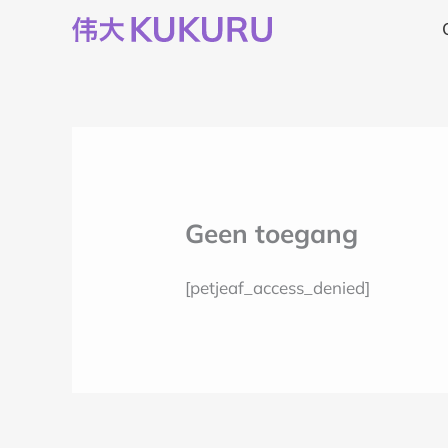
Ga
naar
de
inhoud
Geen toegang
[petjeaf_access_denied]