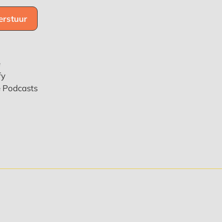
e
fy
e Podcasts