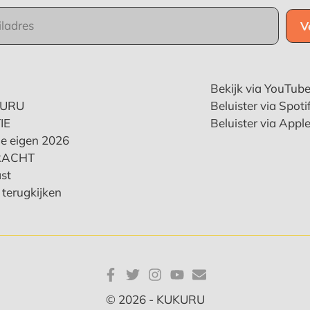
Bekijk via YouTub
KURU
Beluister via Spoti
IE
Beluister via Appl
e eigen 2026
RACHT
st
terugkijken
© 2026 - KUKURU