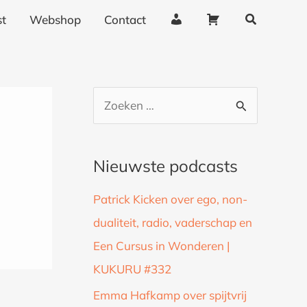
Zoeken
A
W
t
Webshop
Contact
c
i
c
n
o
k
u
e
Z
n
l
o
t
w
g
a
e
Nieuwste podcasts
e
g
k
g
e
Patrick Kicken over ego, non-
n
e
n
dualiteit, radio, vaderschap en
a
v
Een Cursus in Wonderen |
a
e
n
KUKURU #332
r
s
:
Emma Hafkamp over spijtvrij