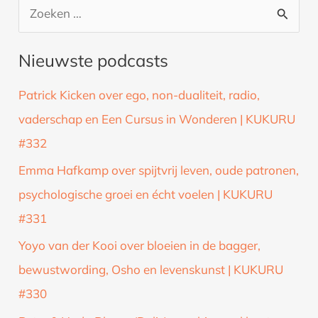
Z
o
Nieuwste podcasts
e
k
Patrick Kicken over ego, non-dualiteit, radio,
n
vaderschap en Een Cursus in Wonderen | KUKURU
a
#332
a
Emma Hafkamp over spijtvrij leven, oude patronen,
r
psychologische groei en écht voelen | KUKURU
:
#331
Yoyo van der Kooi over bloeien in de bagger,
bewustwording, Osho en levenskunst | KUKURU
#330