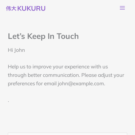
Ga
naar
de
inhoud
Let’s Keep In Touch
Hi
John
Help us to improve your experience with us
through better communication. Please adjust your
preferences for email
john@example.com
.
.