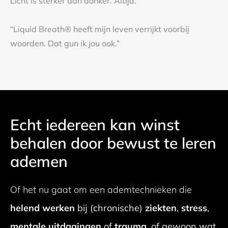
Licht is sterker dan donker. Altijd.
“Liquid Breath® heeft mijn leven verrijkt voorbij
woorden. Dat gun ik jou ook.”
Echt iedereen kan winst
behalen door bewust te leren
ademen
Of het nu gaat om een ademtechnieken die
helend werken
bij (chronische)
ziekten
,
stress
,
mentale uitdagingen
of
trauma
, of gewoon wat