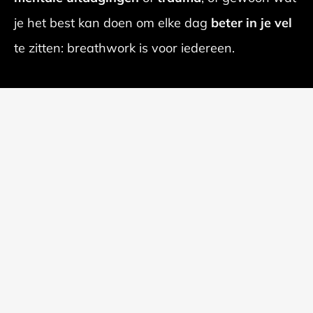
je het best kan doen om elke dag
beter in je vel
te zitten: breathwork is voor iedereen.
Tijdens
Het Adem Event
in oktober 2022
deelden tientallen sprekers hun ademtips. Al
deze lessen zijn nu verzameld in een handige
online leeromgeving.
GA VAN START MET ALLE LESSEN