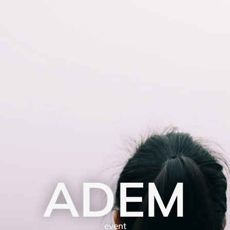
ADEM
event