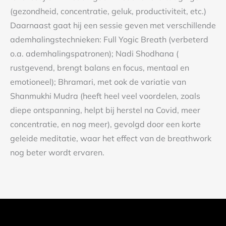
(gezondheid, concentratie, geluk, productiviteit, etc.)
Daarnaast gaat hij een sessie geven met verschillende
ademhalingstechnieken: Full Yogic Breath (verbeterd
o.a. ademhalingspatronen); Nadi Shodhana (
rustgevend, brengt balans en focus, mentaal en
emotioneel); Bhramari, met ook de variatie van
Shanmukhi Mudra (heeft heel veel voordelen, zoals
diepe ontspanning, helpt bij herstel na Covid, meer
concentratie, en nog meer), gevolgd door een korte
geleide meditatie, waar het effect van de breathwork
nog beter wordt ervaren.