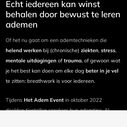
Echt iedereen kan winst
behalen door bewust te leren
ademen
Of het nu gaat om een ademtechnieken die
helend werken
bij (chronische)
ziekten
,
stress
,
mentale uitdagingen
of
trauma
, of gewoon wat
je het best kan doen om elke dag
beter in je vel
te zitten: breathwork is voor iedereen.
Tijdens
Het Adem Event
in oktober 2022
deelden tientallen sprekers hun ademtips. Al
deze lessen zijn nu verzameld in een handige