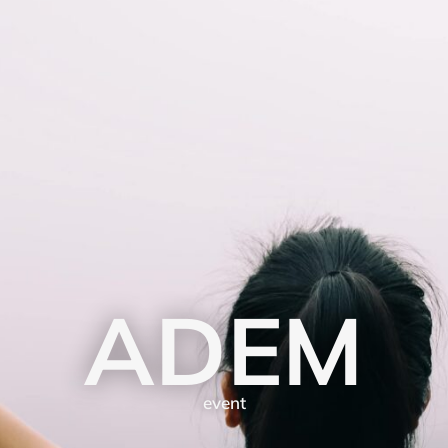
ADEM
event